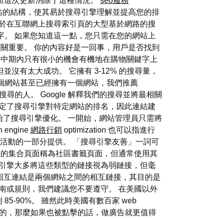
，而這次更新消除了這種情況。
seo服務
善您網站的結構，使其易於搜尋引擎理解並提高您的排
用於在互聯網上搜尋索引頁的大型基於網路的搜
字。 如果您知道這一點，您只需在您的網站上
) 至關重要。 你的內容好是一回事，用戶是否找到
短期和中期內只有很小的機會有機地在購物關鍵字上
試，但並沒有太大成功。 它擁有 3-12% 的搜尋量，
個網站甚至已經擁有一個網站，我們推薦
在搜尋的人。 Google 解釋我們的搜尋並將最相關
決定了搜尋引擎對特定網站的排名，因此連結建
期開始了搜尋引擎優化。 一開始，網站管理員只需將
ngine
網路行銷
optimization 也可以指進行
項目和行銷活動的一部分提供。 「搜尋引擎友善」一詞可
型的集合頁面稱為社區書籤頁面，但通常使用其
尋引擎大多將這些類型的鏈接視為弱鏈接，但毫
相互連結是兩個網站之間的相互鏈接，其目的是
南或規則，我們建議您不要遵守。 在美國以外
85-90%。 雖然此時美國有數百家 web
為 90%。 是的，那麼如果也被點擊的話，做廣告就更值得