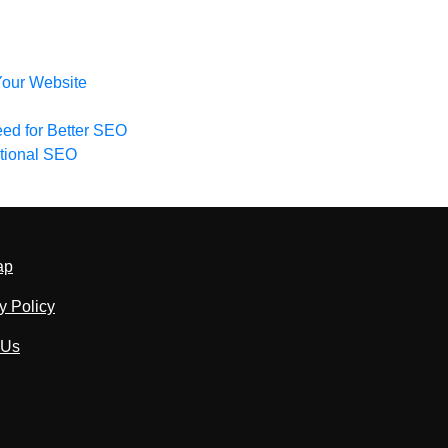
Your Website
ed for Better SEO
ational SEO
ap
y Policy
 Us