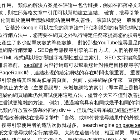
作用。 類似的解決方案是在評論中包含鏈接，例如在部落格文
數，則在部落格文章中引用可以幫助建立連結。 確實，搜尋引擎（
法變化側重於使用者體驗和網站使用者友善性。 演算法變更一般類似
品質。 它基於 Google 可以在您的演算法中評估和識別的有關您網
位行銷方法中，您需要在網頁之外執行特定任務來提高您的搜尋
產生了多少點擊次數的準確數據。 對於那些YouTube搜尋量
種網路行銷策略，SEO會考慮搜尋引擎的工作方式、人們的搜
HTML 程式碼以增加關鍵字相關性並促進索引。 SEO 文字
排名靠前。
seo顧問
內容行銷還可以幫助您針對特定目標搜尋字
PageRank 時，連結出現的給定網站的存在時間也很重要。 
尋引擎會將其歸類為低品質頁面。 然而，如果網站多年來一直擁
引擎禁止的方法（主要是誤導）來增加網站的索引（即本質上是搜
乏經驗的網頁編輯仍然嘗試使用這種方法，儘管今天它不僅對改善
在嘗試更複雜的方法。 例如，透過編寫具有相同或幾乎相同的
類內容放置在螢幕外部的 div 中，但現代搜尋系統已經監控
O) 是指改善網站在搜尋引擎中「自然」或非付費搜尋結果中的外
擎使用者的造訪次數就越多。 search engine
on page s
 報紙文章搜尋或特定行業搜尋。 大約在這個時候，相互聯繫，即