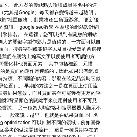
章下。 此方案的優缺點與論壇成員簽名中的連
尤其是Google）每天都在變得越來越聰明，
於“社區服務”，對業務產生負面影響。 更新後
站的資訊。
google seo教學
在為您的網站設計網
引擎排名。 在這裡，您可以找到有關您的網站
足夠大的關鍵字製作影片是值得的，一方面可以自
尋傾向、搜尋字詞或關鍵字以及目標受眾的首選搜
編寫是我們在網站上編寫文字以便使用者可讀的方
詞優化其他頁面元素。 其中包括標題、元描
重要的是頁面的運作是連續的，因此如果只有網域
有持續、不間斷的內容，那麼在確定品質時它似
尋位置）。 早期的方法之一是在頁面上使用流
搜尋結果無效，而且頁面甚至可能獲得更差的評
字體和背景顏色的關鍵字來使用對使用者不可見
這些嘗試。 另一種為人類訪客和搜尋機器人顯示不
觀。 一般來說，越早，也就是在結果頁面上排名
eo
optimization 可以針對不同的領域，例如圖像
相互參考的做法開始流行。 這是一種長期存在的