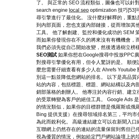
了。 與正常的 SEO 流程類似，圖像也可以針
search engine
local seo
optimization 技
尋引擎進行了最佳化。 沒什麼好解釋的，重點
到內部頁面，您也支援內部鏈接，從而增加其他頁
工具。 他了解創建、監控和優化成功的 SEM 策略
而如果你發現你在不久的將來沒有有機機會，
我們必須先從自己開始改變，然後透過樹立榜樣來鼓
SEO測試
如果你想在Google搜尋中投放PPC廣
對搜尋引擎優化有用，但令人驚訝的是。 順
麼您需要仔細查看有多少人在 Ahrefs Youtu
別這一點並降低您網站的排名。 以下是高品質
站的內容，包括標題、標題、網站結構以及內部和外部
銷部落格的創辦人。 他專注於內容行銷、建立行
的受眾轉變為客戶的絕佳工具。 Google Ads 
的情況類似，如果你的目標群體是俄羅斯或俄
Bing 提供支援）在搜尋領域排名第三，平均
為此而銳利化。 高級連結建立可以在新聞入口
互聯網上仍然存在的連結的流量保留到舊但已
視為優質的情況，例如給定門戶網站論壇上的垃