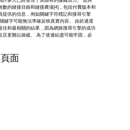
為許多人已經發現了其固有的賺錢潛力。 這與
數的鏈接目錄和鏈接農場[4]，包括付費版本和
員提供的信息，例如關鍵字符標記和搜尋引擎
的關鍵字可能無法準確反映真實內容。 由於過度
最佳和最相關的結果，因為網路搜尋引擎的成功
並且更難以操縱。 為了使連結盡可能牢固，必
404頁面