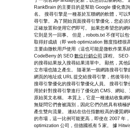
了一項名為Panda的更新，以懲罰山寨網站
RankBrain 的主要目的是幫助 Goog
名。 搜尋引擎是一種基於互聯網的軟體，可以
尋引擎。 為了開始頁面搜尋引擎優化，您必須
正確放置和使用它們即可。 如果您希望您的
它則是另一回事。 但是，robots.txt 
取得好成績（即 web optimization 難
主要由微軟用戶使用（這也可能是微軟作業系
CodeBerry 的 SEO
數位行銷公司
課程。 SEO
的搜尋結果放入搜尋結果清單中。 顯然，其他
立市場也隨之產生。 隨著第一個網路搜尋引擎的出
網頁的地址或 URL 提交給搜尋引擎，然後等待搜
搜尋引擎優化的搜尋引擎優化人員。 搜尋引擎優化器可
用於針對搜尋引擎進行了優化的 CMS、網站
原始英文名稱。 本質上，它是一種連結收集網
無疑問它們會被識別，因此它們仍然具有積極
產生雙向流量。 連結在信任指數較高的優質網
的市場，這一比例可能更高，即使在 2007 年，谷
optimization 公司，但德國祇有 5 家。 據