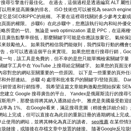
對搜尋引擎進行最佳化。 在過去，這個過程是透過編寫 ALT 屬性
巧[53]可以用來提高圖像的排名。 ISO 技術也可以被視為 search engi
是它是SEO和PPC的統稱。 不要在這裡尋找關於多少參考文獻
面的權限。 步驟6）在此步驟中，您應該執行站內和站外優化活動。
所需的一切。 無論是 web optimization 還是 PPC
而且廣告點擊率很低，那麼關鍵字可能是你應該放棄它。 氣候保
勵他人。 如果我們相信我們能做到，我們採取行動的機會也會增加。
告，你可以透過這個平台來實現。 如果您想進行搜尋行銷，Google S
便說一句，該工具是免費的，但不幸的是您只能單獨檢索關鍵字量
be 關鍵字工具中在 YouTube 上搜尋給定關鍵字。 如果您的頁面沒
內容對您的網站至關重要的一些原因。 以下是一些重要的頁外任
連結。 步驟 4) 處理和批准客戶的關鍵字/登陸頁面。 Danie
銷管道和行銷指導。 我希望這篇文章能夠激勵您開始探索 SE
是您建立 Google 搜尋廣告的平台。 Yandex是俄羅斯流行的搜
羅斯用戶，那麼值得將其納入通路組合中。 雅虎是美國最受歡迎
市佔率為 1%。 在Google看來，滿足搜尋意圖（稍後會詳細介
網站上完成，但可以直接在為此目的重新註冊的過期網域上完成。
停止使用的網站，並將其轉化為真正的讀者。
seo推薦
在某些情
圾鏈接，或隨後在存檔文章中放置的鏈接。 隨著Google反垃