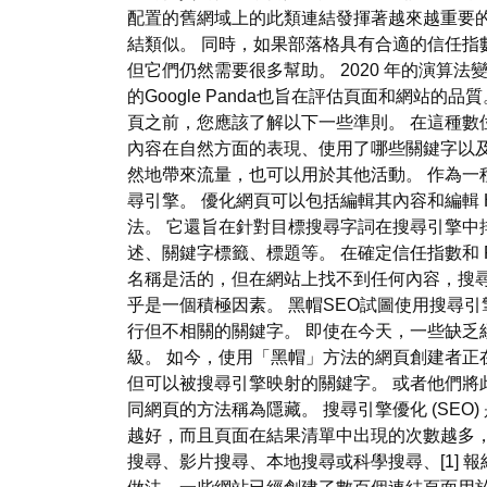
配置的舊網域上的此類連結發揮著越來越重要的
結類似。 同時，如果部落格具有合適的信任指
但它們仍然需要很多幫助。 2020 年的演算
的Google Panda也旨在評估頁面和網站的
頁之前，您應該了解以下一些準則。 在這種數
內容在自然方面的表現、使用了哪些關鍵字以及
然地帶來流量，也可以用於其他活動。 作為一
尋引擎。 優化網頁可以包括編輯其內容和編輯 
法。 它還旨在針對目標搜尋字詞在搜尋引擎中
述、關鍵字標籤、標題等。 在確定信任指數和 
名稱是活的，但在網站上找不到任何內容，搜
乎是一個積極因素。 黑帽SEO試圖使用搜尋
行但不相關的關鍵字。 即使在今天，一些缺
級。 如今，使用「黑帽」方法的網頁創建者正
但可以被搜尋引擎映射的關鍵字。 或者他們將此
同網頁的方法稱為隱藏。 搜尋引擎優化 (SE
越好，而且頁面在結果清單中出現的次數越多，搜尋引
搜尋、影片搜尋、本地搜尋或科學搜尋、[1]