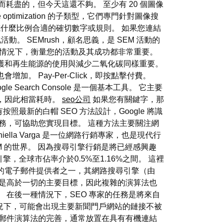
而耗盡的，但今天這還不夠。 至少有 20 個圖像
ne optimization 的子類型，它們專門針對圖像搜
或什麼比例合適的確切數字或規則。 如果您連結
 SEMrush，顧名思義，是 SEM 活動的
，在這兩種情況下，衡量您的活動及其成功都非常重要。
護和再生能源的使用與減少二氧化碳同樣重要。
 Pay-Per-Click，即按點擊付費。
earch Console 是一個基本工具。 它主要
，因此相當耗時。
seo公司
如果您有關鍵字，那
有按照最新的白帽 SEO 方法設計，Google 將識
務，可協助您實現目標。 這種方法主要關注網
lla Varga 是一位網路行銷專家，也是現代行
M 的世界。 因為搜尋引擎行銷是將已經感興趣
尋引擎，全球市佔率介於0.5%至1.16%之間。 這裡
的電子郵件提供者之一，其網路搜尋引擎（由
紹）是高於一切的主要目標，因此複雜的演算法也
 在後一種情況下，SEO 專家的任務是將來自
況下，可能會出現主要新聞門戶網站的鏈接不被
圾郵件演算法的完善，通常放置在具有有機連結