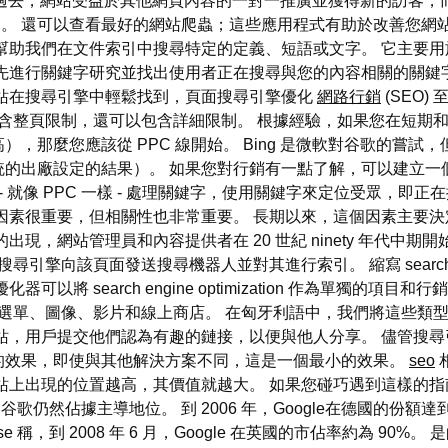
。 過去，網站受益於其他網頁內容的一對一推廣並獲得新的訪客
le 優化查詢。 還可以查看最好的網站爬蟲；這些應用程式有助於改
幫助我們在文件索引中搜尋特定的定義、短語或文字。 它主要
先進行關鍵字研究並找出使用者正在搜尋與您的內容相關的關鍵
網站在搜尋引擎中輕鬆找到，頁面搜尋引擎優化
網路行銷
(SEO
不僅可以包含整頁限制，還可以包含詳細限制。 根據經驗，如果您在
度指標很高），那麼您應該從 PPC 線開始。 Bing 是微軟對谷歌的嘗
統的出廠設定的結果）。 如果您對行銷有一點了解，可以建立一
 - 就像 PPC 一樣 - 處理關鍵字，使用關鍵字來定位受眾，即正
因素很重要，但相關性也非常重要。 長期以來，這個因素主要
現，網站管理員和內容提供者在 20 世紀 ninety 年代中
尋引擎向該頁面發送搜尋機器人並對其進行索引。 縮寫 search e
以將 search engine optimization 作為單獨的
、選單、圖像、影片和線上商店。 在匈牙利語中，我們將這些類
站，用戶提交他們認為有趣的鏈接，以便與他人分享。 儘管搜
的效果，即使與其他解決方案不同，這是一個最小的效果。
seo
站上出現的位置越高，其價值就越大。 如果您碰巧遇到這樣的指
歌仍然佔據主導地位。 到 2006 年，Google在德國的份額達到 
 Hitwise 稱，到 2008 年 6 月，Google 在英國的市佔率約