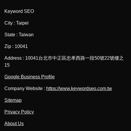
Keyword SEO
City : Taipei
State : Taiwan
Zip : 10041
Address : 10041台北市中正區忠孝西路一段50號22號樓之
15
Google Business Profile
Company Website :
https://www.keywordseo.com.tw
Sitemap
Privacy Policy
About Us