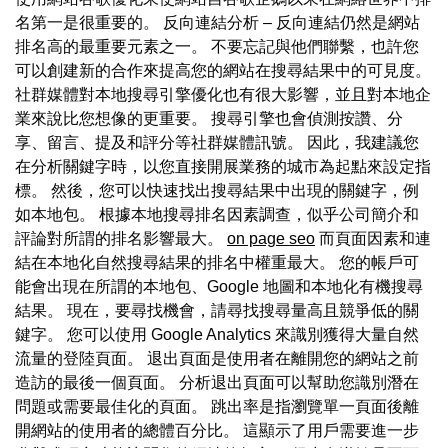
名第一是很重要的。 反向連結分析 – 反向連結仍然是網站
排名高的最重要元素之一。 不要忘記與他們聯繫，也許您
可以創建新的合作來提高您的網站在搜尋結果中的可見度。
社群媒體對本地搜尋引擎優化也有很大影響，並且對本地企
業來說比您想像的更重要。 搜尋引擎也會偵測按讚、分
享、留言、提及和評分等社群媒體訊號。 因此，我建議您
在分析關鍵字時，以您直接開展業務的城市為起點來設定指
標。 然後，您可以快速找出搜尋結果中出現的關鍵字，例
如本地包。 根據本地搜尋排名因素調查，似乎公司簡介和
評論對所謂的排名影響最大。
on page seo
而頁面因素和連
結在本地化自然搜尋結果的排名中權重最大。 您的帳戶可
能會出現在所謂的本地包、Google 地圖和本地化有機搜尋
結果。 現在，要尋找機會，請尋找搜尋量高且競爭低的關
鍵字。 您可以使用 Google Analytics 來識別獲得大量自然
流量的登陸頁面。 退出頁面是使用者在離開您的網站之前
造訪的最後一個頁面。 分析退出頁面可以幫助您識別潛在
問題或需要最佳化的頁面。 跳出率是指瀏覽單一頁面後離
開網站的使用者的總體百分比。 這顯示了用戶需要進一步