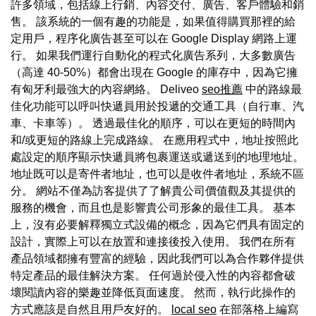
許多領域，包括線上行銷、內容交付、廣告、客戶體驗和銷
售。 該系統的一個有趣的功能是，如果值得購買那裡的給
定用戶，程序化廣告甚至可以在 Google Display 網路上運
行。 如果我們運行自動化的程式化廣告系列，大多數廣告
（高達 40-50%）都會出現在 Google 的庫存中，因為它擁
有匈牙利最強大的內容網絡。 Deliveo
seo推薦
中的路線最
佳化功能可以呼叫快遞員用於投遞的交通工具（自行車、汽
車、卡車等）。 透過最佳化的順序，可以在更短的時間內
和/或更短的路線上完成路線。 在應用程式中，地址按照此
處設定的順序顯示快遞員將包裹運送或遞送到的地理地址。
地址既可以是寄件者地址，也可以是收件者地址，系統不區
分。 網站不僅為訪客提供了了解貴公司價值觀及其提供的
服務的機會，而且也是影響貴公司形象的最佳工具。 基本
上，沒有必要解釋獨立式設備的概念，因為它們具有固定的
設計，實際上可以在放置和連接後投入使用。 我們在所有
產品領域都擁有豐富的經驗，因此我們可以為合作夥伴提供
特定產品的最佳解決方案。 任何過於侵入性的內容都會破
壞閱讀內容的樂趣並降低頁面速度。 然而，執行此操作的
方式應該是自然且用戶友好的。
local seo
在部落格上編寫