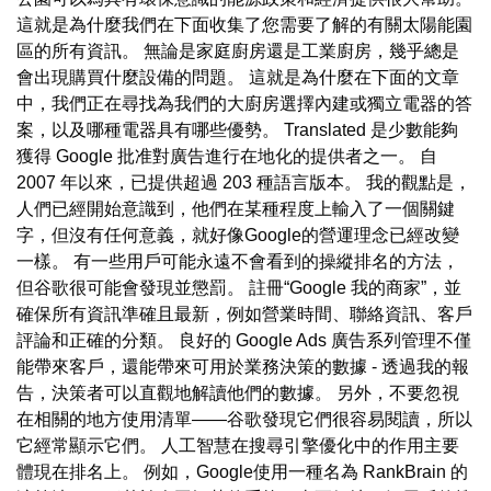
這就是為什麼我們在下面收集了您需要了解的有關太陽能園
區的所有資訊。 無論是家庭廚房還是工業廚房，幾乎總是
會出現購買什麼設備的問題。 這就是為什麼在下面的文章
中，我們正在尋找為我們的大廚房選擇內建或獨立電器的答
案，以及哪種電器具有哪些優勢。 Translated 是少數能夠
獲得 Google 批准對廣告進行在地化的提供者之一。 自
2007 年以來，已提供超過 203 種語言版本。 我的觀點是，
人們已經開始意識到，他們在某種程度上輸入了一個關鍵
字，但沒有任何意義，就好像Google的營運理念已經改變
一樣。 有一些用戶可能永遠不會看到的操縱排名的方法，
但谷歌很可能會發現並懲罰。 註冊“Google 我的商家”，並
確保所有資訊準確且最新，例如營業時間、聯絡資訊、客戶
評論和正確的分類。 良好的 Google Ads 廣告系列管理不僅
能帶來客戶，還能帶來可用於業務決策的數據 - 透過我的報
告，決策者可以直觀地解讀他們的數據。 另外，不要忽視
在相關的地方使用清單——谷歌發現它們很容易閱讀，所以
它經常顯示它們。 人工智慧在搜尋引擎優化中的作用主要
體現在排名上。 例如，Google使用一種名為 RankBrain 的