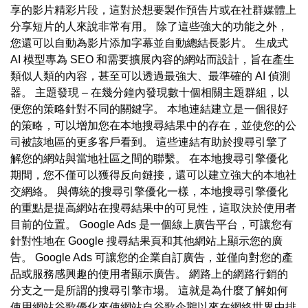
享的影片精彩片段，這對於想要製作預告片或在社群媒體上
分享短片的人來說非常有用。 除了這些強大的功能之外，
您還可以自動為影片添加字幕並自動總結長影片。 生成式
AI 模型專為 SEO 和需要擴展內容的網站而設計，旨在產生
類似人類的內容，甚至可以透過最強大、最準確的 AI 偵測
器。 主題發現 – 在幾分鐘內發現數十個相關主題群組，以
便您的策略針對不同的關鍵字。 本地連結建立是一個很好
的策略，可以增加您在本地搜尋結果中的存在，並使您的公
司被該地區的更多客戶看到。 這些連結有助於搜尋引擎了
解您的網站與當地社區之間的聯繫。 在本地搜尋引擎優化
期間，您不僅可以獲得反向鏈接，還可以建立強大的本地社
交網絡。 與傳統的搜尋引擎優化一樣，本地搜尋引擎優化
的重點是提高網站在搜尋結果中的可見性，這取決於使用者
目前的位置。 Google Ads 是一個線上廣告平台，可讓您有
針對性地在 Google 搜尋結果頁和其他網站上顯示您的廣
告。 Google Ads 可讓您的企業自訂廣告，並僅向對您的產
品或服務感興趣的使用者顯示廣告。 網路上的網路行銷的
分支之一是所謂的搜尋引擎市場。 這就是為什麼了解如何
使用網站谷歌優化來使網站自谷歌企鵝以來在網絡世界中排