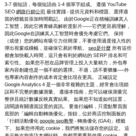
3-7 個短語，每個短語由 1-4 個單字組成。 遵循 YouTube
SEO
網路行銷公司
最佳實踐 - 提供元資料和標題、選擇適
當的標籤並添加時間戳記。 由於Google正在積極訓練其人
工智慧，因此它將青睞高解析度影片——它們更容易理解，
因此Google在訓練其人工智慧時會優先考慮它們。 保持
（或使）您的網站有吸引力但簡潔，不要使用過度侵入性的
彈出視窗或橫幅，並確保它易於導航。
seo是什麼
所有這些
都會加快載入時間，這只會有利於網站的 SERP 排名和可
索引性。 如果您不想在品牌管理上投入大量精力，外包專
家內容創建也是一個不錯的選擇。 不過，請不要猶豫──外
包專家內容創作的成本肯定會比現在更高。 正確設定
Google Analytics 4 是一個非常複雜的主題，經常會出現錯
誤和不完整的數據測量。 遵循本指南，您可以確保測量完
整併且統計數據反映真實結果。 如果您不知道如何設置，
請閱讀有關適當設置的資訊。 要進行編輯，只需點擊頁面
底部的「編輯自動轉換優化」按鈕，位於商店控制面板的
「行銷活動優化
google seo教學
- 轉換優化 (GA4)」標籤
下。 如果您停用此 cookie，我們將無法儲存您的設定。 這
表示每次您造訪本網站時，您都需要重新啟用 cookie。 透