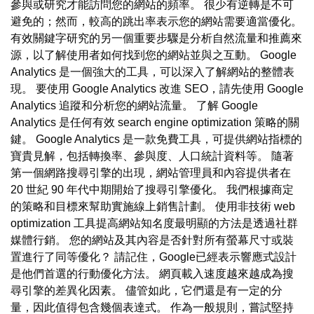
參與或研究才能訪問您的網站的頻率。 很少有逆轉是不可
避免的；然而，較高的跳出率表示您的網站需要適當優化。
有效關鍵字研究的另一個重要步驟是分析自然流量和推薦來
源，以了解使用者如何找到您的網站並與之互動。 Google
Analytics 是一個強大的工具，可以深入了解網站的整體表
現。 要使用 Google Analytics 改進 SEO，請先使用 Google
Analytics 追蹤和分析您的網站流量。 了解 Google
Analytics 是任何有效 search engine optimization 策略的關
鍵。 Google Analytics 是一款免費工具，可提供網站指標的
寶貴見解，包括轉換率、參與度、人口統計資料等。 隨著
第一個網路搜尋引擎的出現，網站管理員和內容提供者在
20 世紀 90 年代中期開始了搜尋引擎優化。 我們根據商定
的策略和目標來幫助實施線上銷售計劃。 使用非技術 web
optimization 工具提高網站知名度最明顯的方法是透過社群
媒體行銷。 您的網站及其內容是否針對所有螢幕尺寸或裝
置進行了同等優化？ 請記住，Google已經表示響應式設計
是他們首選的行動優化方法。 網頁載入速度越來越成為搜
尋引擎的差異化因素。 儘管如此，它們還是有一定的分
量，因此值得包含幾個表達式。 作為一般規則，嘗試堅持