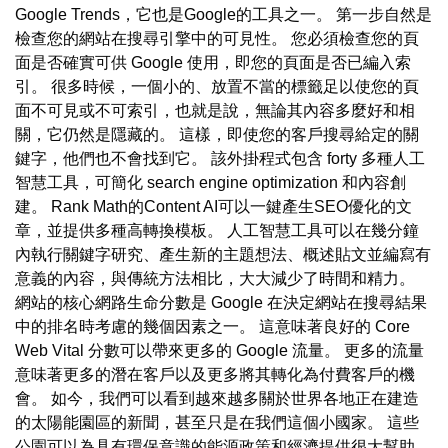
Google Trends，它也是Google的工具之一。 第一步自然是
檢查您的網站在搜尋引擎中的可見性。 您必須檢查您的頁
面是否確實可供 Google 使用，即您的頁面是否已編入索
引。 很多時候，一個小的、放置不當的標籤足以使您的頁
面不可見或不可索引，也就是說，無論其內容多麼好和相
關，它仍然是隱藏的。 這樣，即使您的客戶搜尋給定的關
鍵字，他們也不會找到它。 該外掛程式包含 forty 多種人工
智慧工具，可簡化 search engine optimization 和內容創
建。 Rank Math的Content AI可以一鍵產生SEO優化的文
章，並提供多種高轉換模板。 人工智慧工具可以在幾分鐘
內執行關鍵字研究、產生新的主題想法、概述貼文並編寫有
意義的內容，與傳統方法相比，大大減少了時間和精力。
網站的核心網路生命分數是 Google 在決定網站在搜尋結果
中的排名時考慮的幾個因素之一。 這意味著良好的 Core
Web Vital 分數可以帶來更多的 Google 流量。 更多的流量
意味著更多的潛在客戶以及更多將其轉化為付費客戶的機
會。 如今，我們可以看到越來越多關於世界各地正在建造
的太陽能園區的新聞，甚至只是在我們這個小國家。 這些
公園可以為具有環保意識的能源政策和經濟提供很大幫助。