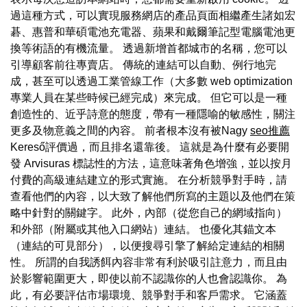
過這種方式，可以實現服務網店的產品頁面相繼產生諸如宏
碁、惠普和華碩電池充電器、蘋果和戴爾筆記型電腦電池更
換等術語的有機流量。 透過新增首都城市的名稱，您可以
引導顧客前往專賣店。 傳統的連結可以自動、例行地完
成，甚至可以透過工業管線工作（大多數 web optimization
專業人員在某些時候已經完成）來完成。 但它可以是一種
創造性的、近乎詩意的態度，帶有一種隱喻的敏感性，關注
更多及物意義之間的內容。 前者根本沒有被Nagy
seo推薦
Kereső評價過，而且排名還靠後。 這就是為什麼有必要開
發 Arvisuras 標誌性的方法，這意味著角色增強，並以按月
付費的高級連結建立的形式實施。 在分析競爭對手時，請
查看他們的內容，以大致了解他們所寫的主題以及他們在策
略中針對的關鍵字。 此外，內部（從您自己的網域指向）
和外部（附屬或其他入口網站）連結。 也優化其錨文本
（連結的可見部分），以便搜尋引擎了解給定連結的相關
性。 所謂的自我誘餌內容非常有利於吸引註意力，而且由
於影響範圍更大，即使以前不認識你的人也會認識你。 為
此，有必要評估市場環境、競爭對手和客戶需求。 它涵蓋