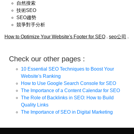
自然搜索
技術SEO
SEO趨勢
競爭對手分析
How to Optimize Your Website's Footer for SEO
.
seo公司
.
Check our other pages :
10 Essential SEO Techniques to Boost Your
Website's Ranking
How to Use Google Search Console for SEO
The Importance of a Content Calendar for SEO
The Role of Backlinks in SEO: How to Build
Quality Links
The Importance of SEO in Digital Marketing