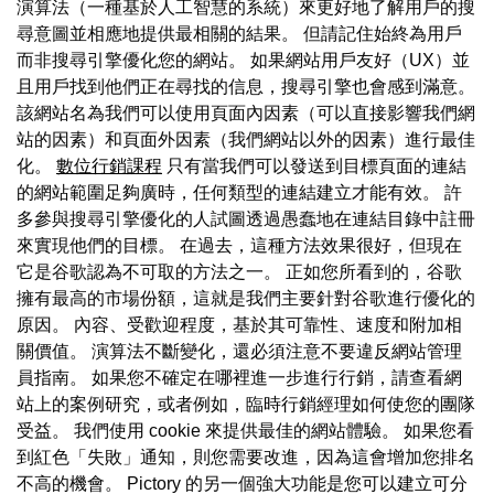
演算法（一種基於人工智慧的系統）來更好地了解用戶的搜
尋意圖並相應地提供最相關的結果。 但請記住始終為用戶
而非搜尋引擎優化您的網站。 如果網站用戶友好（UX）並
且用戶找到他們正在尋找的信息，搜尋引擎也會感到滿意。
該網站名為我們可以使用頁面內因素（可以直接影響我們網
站的因素）和頁面外因素（我們網站以外的因素）進行最佳
化。
數位行銷課程
只有當我們可以發送到目標頁面的連結
的網站範圍足夠廣時，任何類型的連結建立才能有效。 許
多參與搜尋引擎優化的人試圖透過愚蠢地在連結目錄中註冊
來實現他們的目標。 在過去，這種方法效果很好，但現在
它是谷歌認為不可取的方法之一。 正如您所看到的，谷歌
擁有最高的市場份額，這就是我們主要針對谷歌進行優化的
原因。 內容、受歡迎程度，基於其可靠性、速度和附加相
關價值。 演算法不斷變化，還必須注意不要違反網站管理
員指南。 如果您不確定在哪裡進一步進行行銷，請查看網
站上的案例研究，或者例如，臨時行銷經理如何使您的團隊
受益。 我們使用 cookie 來提供最佳的網站體驗。 如果您看
到紅色「失敗」通知，則您需要改進，因為這會增加您排名
不高的機會。 Pictory 的另一個強大功能是您可以建立可分