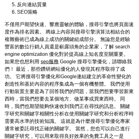
反向連結質量
SEO策略
不僅用戶期望快速、響應靈敏的體驗，搜尋引擎也將頁面速
度作為排名因素。 將線上內容與搜尋引擎演算法相結合的
複雜藝術已成為線上成功的關鍵組成部分。 無論您是經驗
豐富的數位行銷人員還是嶄露頭角的企業家，了解 search
engine optimization 優化對於提高線上知名度至關重要。
如果您也想利用
seo服務
Google 搜尋引擎優化，請聯絡我
們！ 最近，那些鑽研網站優化的人發現其程序取得了成
功。 它將搜尋引擎優化和Google連結建立的革命性變化的
創造性和基於內容的程序集成為一個有機整體。 我們使用
行動裝置主要是為了回答我們的問題，當我們想要學習新東
西時，當我們想要去某個地方、做某事或買東西時。 同
時，我們也期望能夠快速收到我們正在尋找的訊息。 關鍵
字研究和關鍵字相關性分析在使用關鍵字研究和分析程序時
需要高水準的技術知識。 這就是為什麼搜尋引擎優化專家
通常被委託尋找正確的關鍵字。 當然，您也可以自己進行
關鍵字研究，可以用來取得良好效果的免費工具之一是